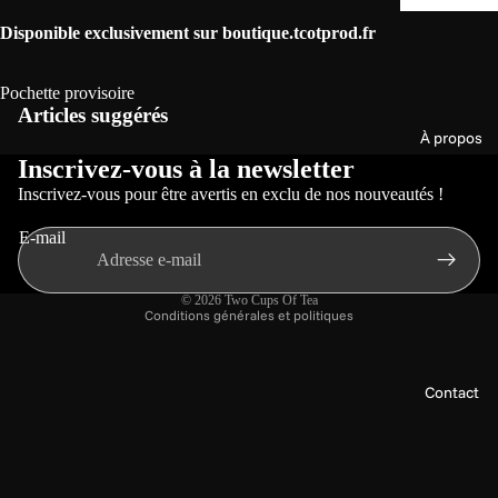
Disponible exclusivement sur boutique.tcotprod.fr
Politique de confidentialité
Pochette provisoire
Articles suggérés
Politique de remboursement
À propos
Conditions d’utilisation
Inscrivez-vous à la newsletter
Politique d’expédition
Inscrivez-vous pour être avertis en exclu de nos nouveautés !
Coordonnées
E-mail
Conditions générales de vente
Mentions légales
© 2026
Two Cups Of Tea
Conditions générales et politiques
Contact