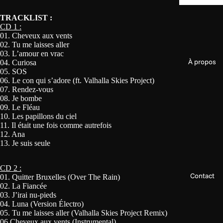
TRACKLIST :
CD 1 :
01. Cheveux aux vents
02. Tu me laisses aller
03. L’amour en vrac
À propos
04. Curiosa
05. SOS
06. Le con qui s’adore (ft. Valhalla Skies Project)
07. Rendez-vous
08. Je bombe
09. Le Fléau
10. Les papillons du ciel
11. Il était une fois comme autrefois
12. Ana
13. Je suis seule
CD 2 :
Contact
01. Quitter Bruxelles (Over The Rain)
02. La Fiancée
03. J’irai nu-pieds
04. Luna (Version Électro)
05. Tu me laisses aller (Valhalla Skies Project Remix)
06.Cheveux aux vents (Instrumental)