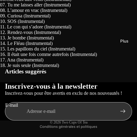
07. Tu me laisses aller (Instrumental)
08. L’amour en vrac (Instrumental)
09. Curiosa (Instrumental)
10. SOS (Instrumental)
11. Le con qui s’adore (Instrumental)
12. Rendez-vous (Instrumental)
13. Je bombe (Instrumental)
Plus
14. Le Fléau (Instrumental)
15. Les papillons du ciel (Instrumental)
16. Il était une fois comme autrefois (Instrumental)
17. Ana (Instrumental)
Politique de confidentialité
18. Je suis seule (Instrumental)
Articles suggérés
Politique de remboursement
Conditions d’utilisation
Inscrivez-vous à la newsletter
Politique d’expédition
Inscrivez-vous pour être avertis en exclu de nos nouveautés !
Coordonnées
E-mail
Conditions générales de vente
Mentions légales
© 2026
Two Cups Of Tea
Conditions générales et politiques