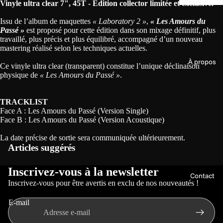
Vinyle ultra clear 7", 45T - Édition collector limitée et exclusive.
Issu de l’album de maquettes
« Laboratory 2 »
,
« Les Amours du
Passé »
est proposé pour cette édition dans son mixage définitif, plus
travaillé, plus précis et plus équilibré, accompagné d’un nouveau
mastering réalisé selon les techniques actuelles.
À propos
Ce vinyle ultra clear (transparent) constitue l’unique déclinaison
physique de
« Les Amours du Passé »
.
TRACKLIST
Face A : Les Amours du Passé (Version Single)
Face B : Les Amours du Passé (Version Acoustique)
Politique de confidentialité
La date précise de sortie sera communiquée ultérieurement.
Articles suggérés
Politique de remboursement
Conditions d’utilisation
Inscrivez-vous à la newsletter
Contact
Politique d’expédition
Inscrivez-vous pour être avertis en exclu de nos nouveautés !
Coordonnées
E-mail
Conditions générales de vente
Mentions légales