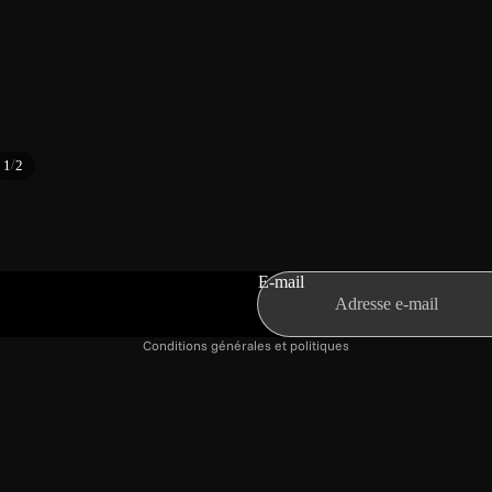
Politique de confidentialité
Politique de remboursement
/
1
2
Conditions d’utilisation
Politique d’expédition
Coordonnées
Conditions générales de vente
E-mail
Mentions légales
Conditions générales et politiques