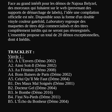
Face au grand intérêt pour les démos de Najoua Belyzel,
des morceaux qui fuitaient sur le web (provenant des
supports de démarchage de labels), l’idée une compilation
officielle est née. Disponible sous la forme d'un double
vinyle couleur gatefold,
Laboratory
regroupe des
maquettes de titres déjà commercialisés et des titres
complètement inédits qui ne seront pas réenregistrés.
L'ensemble propose un total de 20 démos exceptionnelles,
dont 4 Inédits.
TRACKLIST :
Vinyle 1 :
A1. À L’Envers (Démo 2002)
A2. Ainsi Soit-Il (Démo 2002)
A3. Au Féminin (Démo 2008)
A4. Bons Baisers de Paris (Démo 2002)
A5. Celui Qu’Il Me Faut (Démo 2004)
B1. Des Maux Mal Soignés (Démo 2001)
B2. Docteur Gel (Démo 2004)
B3. Je Bombe (Démo 2016)
B4. J’irai Nu-Pieds (Démo 2011)
B5. L’Écho du Bonheur (Démo 2004)