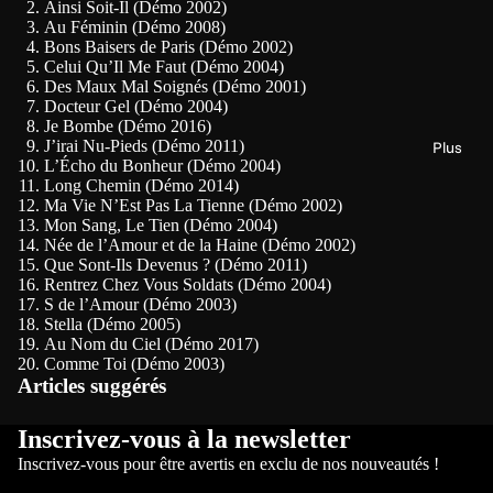
Ainsi Soit-Il (Démo 2002)
Au Féminin (Démo 2008)
Bons Baisers de Paris (Démo 2002)
Celui Qu’Il Me Faut (Démo 2004)
Des Maux Mal Soignés (Démo 2001)
Docteur Gel (Démo 2004)
Je Bombe (Démo 2016)
J’irai Nu-Pieds (Démo 2011)
Plus
L’Écho du Bonheur (Démo 2004)
Long Chemin (Démo 2014)
Ma Vie N’Est Pas La Tienne (Démo 2002)
Mon Sang, Le Tien (Démo 2004)
Née de l’Amour et de la Haine (Démo 2002)
Que Sont-Ils Devenus ? (Démo 2011)
Rentrez Chez Vous Soldats (Démo 2004)
S de l’Amour (Démo 2003)
Stella (Démo 2005)
Au Nom du Ciel (Démo 2017)
Politique de confidentialité
Comme Toi (Démo 2003)
Articles suggérés
Politique de remboursement
Conditions d’utilisation
Inscrivez-vous à la newsletter
Politique d’expédition
Inscrivez-vous pour être avertis en exclu de nos nouveautés !
Coordonnées